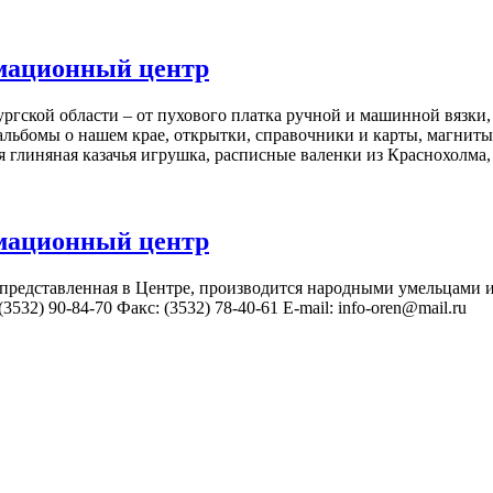
мационный центр
ской области – от пухового платка ручной и машинной вязки, 
 альбомы о нашем крае, открытки, справочники и карты, магнит
ая глиняная казачья игрушка, расписные валенки из Краснохолм
мационный центр
 представленная в Центре, производится народными умельцами
3532) 90-84-70 Факс: (3532) 78-40-61 E-mail: info-oren@mail.ru