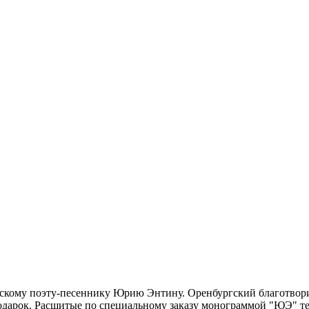
ийскому поэту-песеннику Юрию Энтину. Оренбургский благотвори
одарок. Расшитые по специальному заказу монограммой "ЮЭ" т