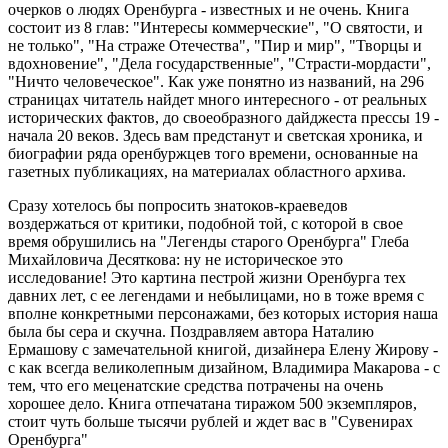
очерков о людях Оренбурга - известных и не очень. Книга
состоит из 8 глав: "Интересы коммерческие", "О святости, и
не только", "На страже Отечества", "Пир и мир", "Творцы и
вдохновение", "Дела государственные", "Страсти-мордасти",
"Ничто человеческое". Как уже понятно из названий, на 296
страницах читатель найдет много интересного - от реальных
исторических фактов, до своеобразного дайджеста прессы 19 -
начала 20 веков. Здесь вам предстанут и светская хроника, и
биографии ряда оренбуржцев того времени, основанные на
газетных публикациях, на материалах областного архива.
Сразу хотелось бы попросить знатоков-краеведов
воздержаться от критики, подобной той, с которой в свое
время обрушились на "Легенды старого Оренбурга" Глеба
Михайловича Десяткова: ну не историческое это
исследование! Это картина пестрой жизни Оренбурга тех
давних лет, с ее легендами и небылицами, но в тоже время с
вполне конкретными персонажами, без которых история наша
была бы сера и скучна. Поздравляем автора Наталию
Ермашову с замечательной книгой, дизайнера Елену Жирову -
с как всегда великолепным дизайном, Владимира Макарова - с
тем, что его меценатские средства потрачены на очень
хорошее дело. Книга отпечатана тиражом 500 экземпляров,
стоит чуть больше тысячи рублей и ждет вас в "Сувенирах
Оренбурга"